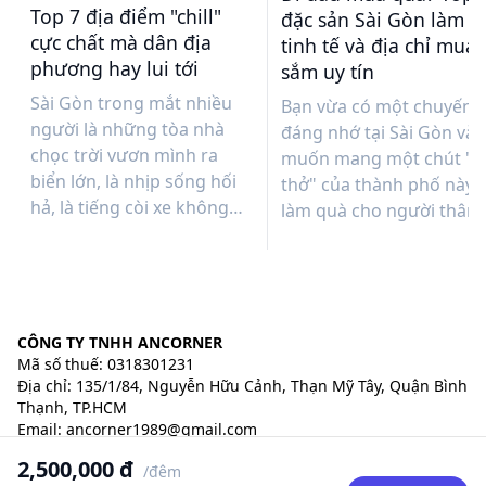
Top 7 địa điểm "chill"
đặc sản Sài Gòn làm q
cực chất mà dân địa
tinh tế và địa chỉ mua
phương hay lui tới
sắm uy tín
Sài Gòn trong mắt nhiều
Bạn vừa có một chuyến đ
người là những tòa nhà
đáng nhớ tại Sài Gòn và
chọc trời vươn mình ra
muốn mang một chút "h
biển lớn, là nhịp sống hối
thở" của thành phố này 
hả, là tiếng còi xe không
làm quà cho người thân,
dứt và những ánh đèn
bạn bè? Giữa một Sài Gò
neon chưa bao giờ tắt.
phồn hoa với vô vàn lựa
Nhưng nếu bạn là một "kẻ
chọn, việc tìm được món
mộng mơ" đang tìm kiếm
quà vừa tinh tế, vừa đậm
những khoảng lặng giữa
đà bản sắc lại đảm bảo
CÔNG TY TNHH ANCORNER
lòng thành phố, hãy chậm
Mã số thuế: 0318301231
chất lượng không phải l
Địa chỉ: 135/1/84, Nguyễn Hữu Cảnh, Thạn Mỹ Tây, Quận Bình
lại một chút. Sài Gòn thực
điều dễ dàng. Đừng lo
Thạnh, TP.HCM
chất là một "cỗ máy thời
lắng! Bài viết dưới đây sẽ
Email:
ancorner1989@gmail.com
gian" đầy ma thuật, nơi mà
cẩm nang "gối đầu
Đường dây nóng: +84 383.480.106 | +84 862 995 454 (zalo/
2,500,000 đ
chỉ cần rẽ vào một con
giường" giúp bạn chọn
/đêm
whatssap/ viber/ Imessage/ telegram)